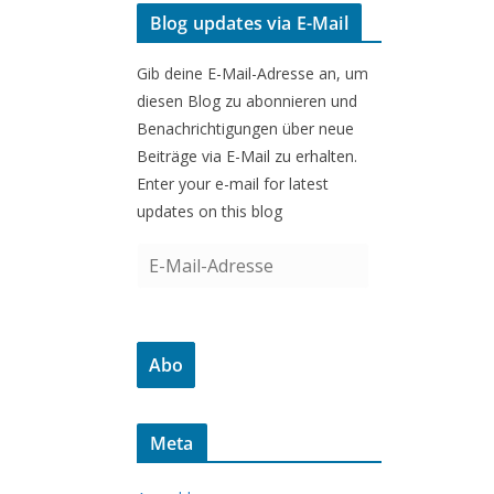
Blog updates via E-Mail
Gib deine E-Mail-Adresse an, um
diesen Blog zu abonnieren und
Benachrichtigungen über neue
Beiträge via E-Mail zu erhalten.
Enter your e-mail for latest
updates on this blog
E
-
M
a
Abo
i
l
-
Meta
A
d