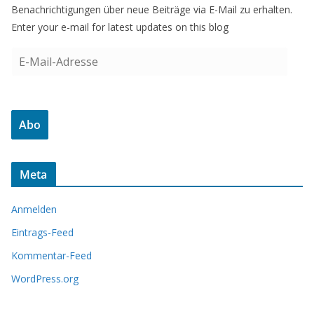
Benachrichtigungen über neue Beiträge via E-Mail zu erhalten.
Enter your e-mail for latest updates on this blog
E
-
M
a
Abo
i
l
-
Meta
A
d
Anmelden
r
e
Eintrags-Feed
s
Kommentar-Feed
s
WordPress.org
e