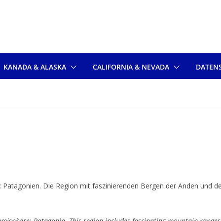
KANADA & ALASKA
CALIFORNIA & NEVADA
DATEN
ns: Patagonien. Die Region mit faszinierenden Bergen der Anden und d
emisphere: Patagonia. This region includes fascinating mountain ranges