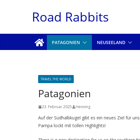
Zum
Road Rabbits
Inhalt
springen
PATAGONIEN
NEUSEELAND
TRAVEL THE WORLD
Patagonien
23. Februar 2025
Henning
Auf der Südhalbkugel gibt es ein neues Ziel für u
Pampa lockt mit tollen Highlights!
There is a new destination for us on the southern h