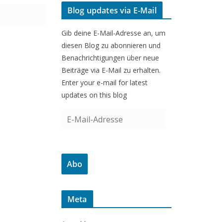
Blog updates via E-Mail
Gib deine E-Mail-Adresse an, um
diesen Blog zu abonnieren und
Benachrichtigungen über neue
Beiträge via E-Mail zu erhalten.
Enter your e-mail for latest
updates on this blog
E
-
M
a
Abo
i
l
-
Meta
A
d