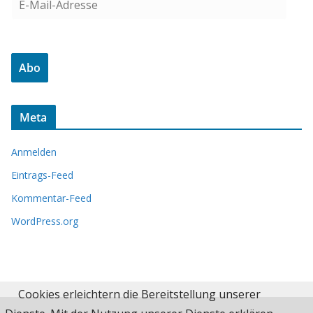
-
M
a
Abo
i
l
-
Meta
A
d
Anmelden
r
e
Eintrags-Feed
s
Kommentar-Feed
s
WordPress.org
e
Cookies erleichtern die Bereitstellung unserer