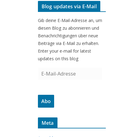
Blog updates via E-Mail
Gib deine E-Mail-Adresse an, um
diesen Blog zu abonnieren und
Benachrichtigungen über neue
Beiträge via E-Mail zu erhalten.
Enter your e-mail for latest
updates on this blog
E
-
M
a
Abo
i
l
-
Meta
A
d