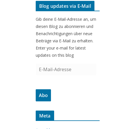
Blog updates via E-Mail
Gib deine E-Mail-Adresse an, um
diesen Blog zu abonnieren und
Benachrichtigungen über neue
Beiträge via E-Mail zu erhalten.
Enter your e-mail for latest
updates on this blog
E
-
M
a
Abo
i
l
-
Meta
A
d