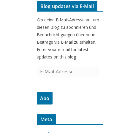
Blog updates via E-Mail
Gib deine E-Mail-Adresse an, um
diesen Blog zu abonnieren und
Benachrichtigungen über neue
Beiträge via E-Mail zu erhalten.
Enter your e-mail for latest
updates on this blog
E
-
M
a
Abo
i
l
-
Meta
A
d