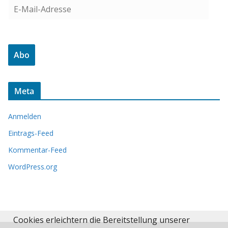
E
-
M
a
Abo
i
l
-
Meta
A
d
Anmelden
r
e
Eintrags-Feed
s
Kommentar-Feed
s
WordPress.org
e
Cookies erleichtern die Bereitstellung unserer