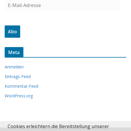
E
-
M
a
Abo
i
l
-
Meta
A
d
Anmelden
r
e
Eintrags-Feed
s
Kommentar-Feed
s
WordPress.org
e
Cookies erleichtern die Bereitstellung unserer