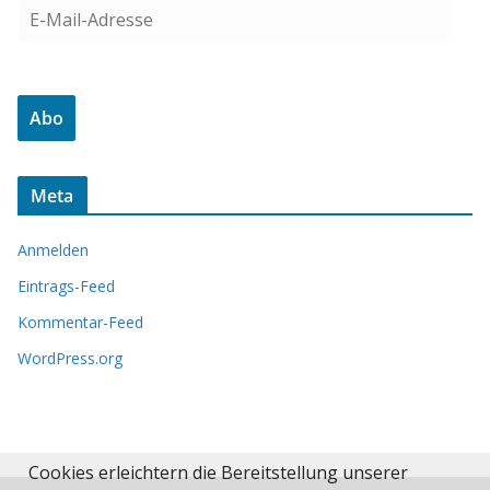
E
-
M
a
Abo
i
l
-
Meta
A
d
Anmelden
r
e
Eintrags-Feed
s
Kommentar-Feed
s
WordPress.org
e
Cookies erleichtern die Bereitstellung unserer