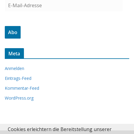
E
-
M
a
Abo
i
l
-
Meta
A
d
Anmelden
r
e
Eintrags-Feed
s
Kommentar-Feed
s
WordPress.org
e
Cookies erleichtern die Bereitstellung unserer