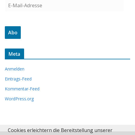
E
-
M
a
Abo
i
l
-
Meta
A
d
Anmelden
r
e
Eintrags-Feed
s
Kommentar-Feed
s
WordPress.org
e
Cookies erleichtern die Bereitstellung unserer