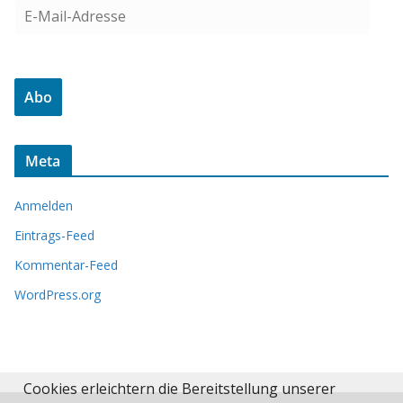
E
-
M
a
Abo
i
l
-
Meta
A
d
Anmelden
r
e
Eintrags-Feed
s
Kommentar-Feed
s
WordPress.org
e
Cookies erleichtern die Bereitstellung unserer