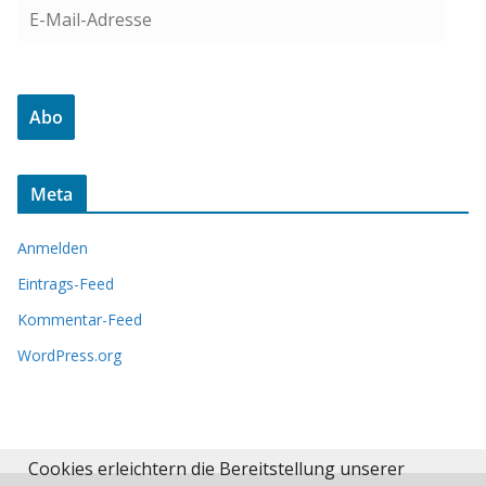
E
-
M
a
Abo
i
l
-
Meta
A
d
Anmelden
r
e
Eintrags-Feed
s
Kommentar-Feed
s
WordPress.org
e
Cookies erleichtern die Bereitstellung unserer