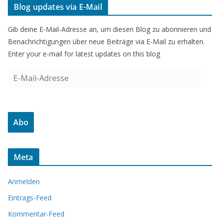
Blog updates via E-Mail
Gib deine E-Mail-Adresse an, um diesen Blog zu abonnieren und
Benachrichtigungen über neue Beiträge via E-Mail zu erhalten.
Enter your e-mail for latest updates on this blog
E
-
M
a
Abo
i
l
-
Meta
A
d
Anmelden
r
e
Eintrags-Feed
s
Kommentar-Feed