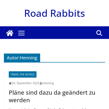
Zum
Road Rabbits
Inhalt
springen
Autor:
Henning
TRAVEL THE WORLD
30. September 2023
Henning
Pläne sind dazu da geändert zu
werden